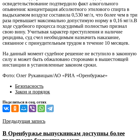
освидетельствование подтвердило факт алкогольного
опьянения: концентрация абсолютного этилового спирта в
выдыхаемом воздухе составила 0,530 мг/л, что более чем в три
раза превышает максимально допустимую норму в 0,16 мг/л.В
ходе судебного процесса подсудимый полностью признал
свою вину. Учитывая характер преступления и наличие
рецидива, суд счел необходимым назначить наказание,
связанное с принудительным трудом в течение 10 месяцев.
На данный момент судебное решение не вступило в законную
силу и может быть обжаловано сторонами в вышестоящей
инстанции в установленные законом сроки.
Фото: Олег Рукавицын/АО «РИА «Оренбуржье»
Безопасность
Закон и порядок
Поделиться в соц. сетях
Навигация
Предыдущая запись
по
В Оренбуржье выпускникам доступны более
записям