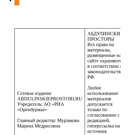
АБДУЛИНСКИЕ
ПРОСТОРЫ
Все права на
материалы,
размещенные на
сайте охраняются
в соответствии с
законодательством
РФ.
Любое
Сетевое издание
использование
ABDULINSKIEPROSTORI.RU
материалов
Учредитель: АО «РИА
допускается
«Оренбуржье»
только по
согласованию с
Главный редактор: Мурзакова
редакцией,
Марина Медрисовна
гиперссылка на
источник