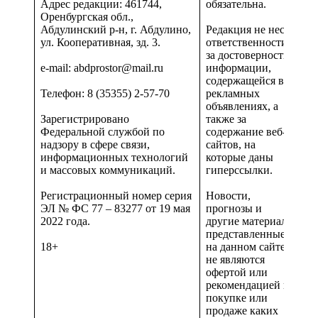
Адрес редакции: 461744,
обязательна.
Оренбургская обл.,
Абдулинский р-н, г. Абдулино,
Редакция не несет
ул. Кооперативная, зд. 3.
ответственности
за достоверность
e-mail: abdprostor@mail.ru
информации,
содержащейся в
Телефон: 8 (35355) 2-57-70
рекламных
объявлениях, а
Зарегистрировано
также за
Федеральной службой по
содержание веб-
надзору в сфере связи,
сайтов, на
информационных технологий
которые даны
и массовых коммуникаций.
гиперссылки.
Регистрационный номер серия
Новости,
ЭЛ № ФС 77 – 83277 от 19 мая
прогнозы и
2022 года.
другие материалы,
представленные
18+
на данном сайте
не являются
офертой или
рекомендацией к
покупке или
продаже каких