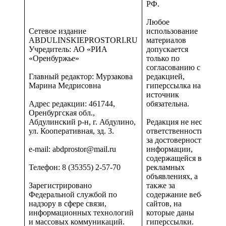
РФ.
Любое
Сетевое издание
использование
ABDULINSKIEPROSTORI.RU
материалов
Учредитель: АО «РИА
допускается
«Оренбуржье»
только по
согласованию с
Главный редактор: Мурзакова
редакцией,
Марина Медрисовна
гиперссылка на
источник
Адрес редакции: 461744,
обязательна.
Оренбургская обл.,
Абдулинский р-н, г. Абдулино,
Редакция не несет
ул. Кооперативная, зд. 3.
ответственности
за достоверность
e-mail: abdprostor@mail.ru
информации,
содержащейся в
Телефон: 8 (35355) 2-57-70
рекламных
объявлениях, а
Зарегистрировано
также за
Федеральной службой по
содержание веб-
надзору в сфере связи,
сайтов, на
информационных технологий
которые даны
и массовых коммуникаций.
гиперссылки.