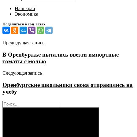
Наш край
Экономика
Поделиться в соц. сетях
Навигация
Предыдущая запись
по
В Оренбуржье пытались ввезти импортные
записям
томаты с молью
Следующая запись
Оренбургские школьники снова отправились на
учебу
Найти: