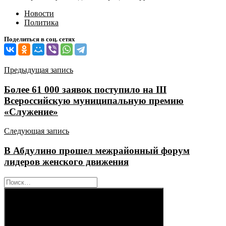
Новости
Политика
Поделиться в соц. сетях
Навигация
Предыдущая запись
по
Более 61 000 заявок поступило на III
записям
Всероссийскую муниципальную премию
«Служение»
Следующая запись
В Абдулино прошел межрайонный форум
лидеров женского движения
Найти: