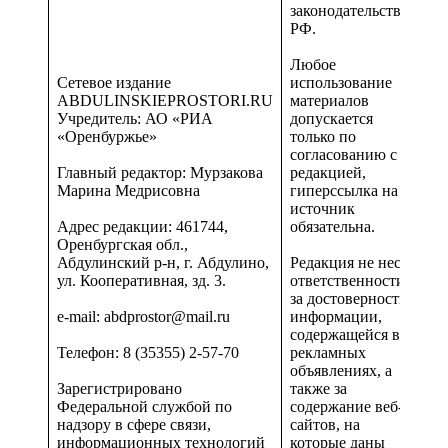
законодательством
РФ.
Любое
Сетевое издание
использование
ABDULINSKIEPROSTORI.RU
материалов
Учредитель: АО «РИА
допускается
«Оренбуржье»
только по
согласованию с
Главный редактор: Мурзакова
редакцией,
Марина Медрисовна
гиперссылка на
источник
Адрес редакции: 461744,
обязательна.
Оренбургская обл.,
Абдулинский р-н, г. Абдулино,
Редакция не несет
ул. Кооперативная, зд. 3.
ответственности
за достоверность
e-mail: abdprostor@mail.ru
информации,
содержащейся в
Телефон: 8 (35355) 2-57-70
рекламных
объявлениях, а
Зарегистрировано
также за
Федеральной службой по
содержание веб-
надзору в сфере связи,
сайтов, на
информационных технологий
которые даны