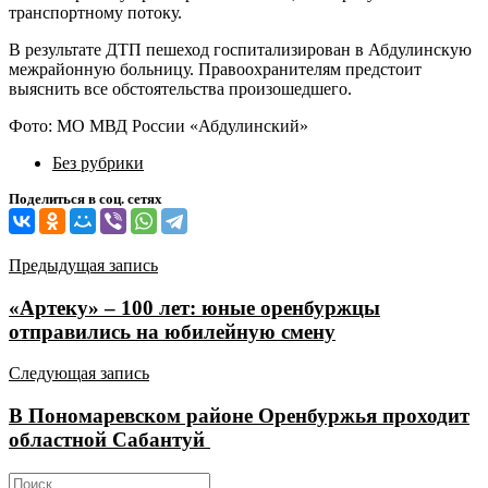
транспортному потоку.
В результате ДТП пешеход госпитализирован в Абдулинскую
межрайонную больницу. Правоохранителям предстоит
выяснить все обстоятельства произошедшего.
Фото: МО МВД России «Абдулинский»
Без рубрики
Поделиться в соц. сетях
Навигация
Предыдущая запись
по
«Артеку» – 100 лет: юные оренбуржцы
записям
отправились на юбилейную смену
Следующая запись
В Пономаревском районе Оренбуржья проходит
областной Сабантуй
Найти: