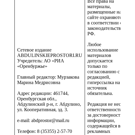
Все права на
материалы,
размещенные на
сайте охраняются
в соответствии с
законодательством
РФ.
Любое
Сетевое издание
использование
ABDULINSKIEPROSTORI.RU
материалов
Учредитель: АО «РИА
допускается
«Оренбуржье»
только по
согласованию с
Главный редактор: Мурзакова
редакцией,
Марина Медрисовна
гиперссылка на
источник
Адрес редакции: 461744,
обязательна.
Оренбургская обл.,
Абдулинский р-н, г. Абдулино,
Редакция не несет
ул. Кооперативная, зд. 3.
ответственности
за достоверность
e-mail: abdprostor@mail.ru
информации,
содержащейся в
Телефон: 8 (35355) 2-57-70
рекламных