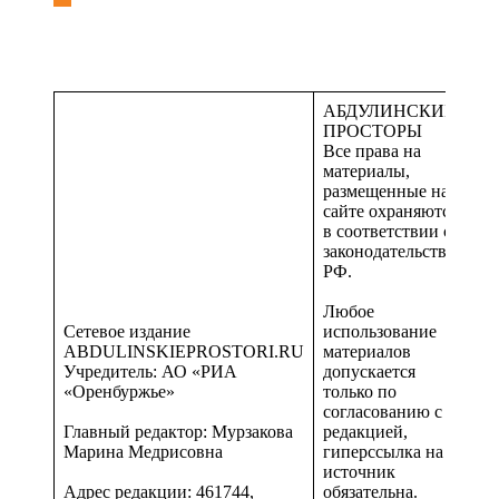
АБДУЛИНСКИЕ
ПРОСТОРЫ
Все права на
материалы,
размещенные на
сайте охраняются
в соответствии с
законодательством
РФ.
Любое
Сетевое издание
использование
ABDULINSKIEPROSTORI.RU
материалов
Учредитель: АО «РИА
допускается
«Оренбуржье»
только по
согласованию с
Главный редактор: Мурзакова
редакцией,
Марина Медрисовна
гиперссылка на
источник
Адрес редакции: 461744,
обязательна.