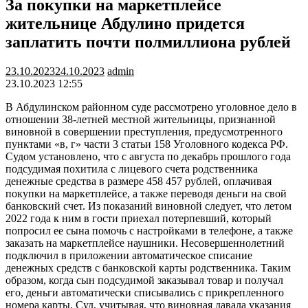
За покупки на маркетплейсе
жительнице Абдулино придется
заплатить почти полмиллиона рублей
23.10.2023
24.10.2023
admin
23.10.2023 12:55
В Абдулинском районном суде рассмотрено уголовное дело в
отношении 38-летней местной жительницы, признанной
виновной в совершении преступления, предусмотренного
пунктами «в, г» части 3 статьи 158 Уголовного кодекса РФ.
Судом установлено, что с августа по декабрь прошлого года
подсудимая похитила с лицевого счета родственника
денежные средства в размере 458 457 рублей, оплачивая
покупки на маркетплейсе, а также переводя деньги на свой
банковский счет. Из показаний виновной следует, что летом
2022 года к ним в гости приехал потерпевший, который
попросил ее сына помочь с настройками в телефоне, а также
заказать на маркетплейсе наушники. Несовершеннолетний
подключил в приложении автоматическое списание
денежных средств с банковской карты родственника. Таким
образом, когда сын подсудимой заказывал товар и получал
его, деньги автоматически списывались с прикрепленного
номера карты. Суд, учитывая, что виновная давала указания