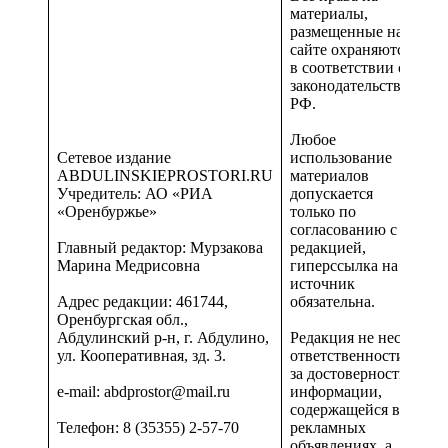
материалы,
размещенные на
сайте охраняются
в соответствии с
законодательством
РФ.
Любое
Сетевое издание
использование
ABDULINSKIEPROSTORI.RU
материалов
Учредитель: АО «РИА
допускается
«Оренбуржье»
только по
согласованию с
Главный редактор: Мурзакова
редакцией,
Марина Медрисовна
гиперссылка на
источник
Адрес редакции: 461744,
обязательна.
Оренбургская обл.,
Абдулинский р-н, г. Абдулино,
Редакция не несет
ул. Кооперативная, зд. 3.
ответственности
за достоверность
e-mail: abdprostor@mail.ru
информации,
содержащейся в
Телефон: 8 (35355) 2-57-70
рекламных
объявлениях, а