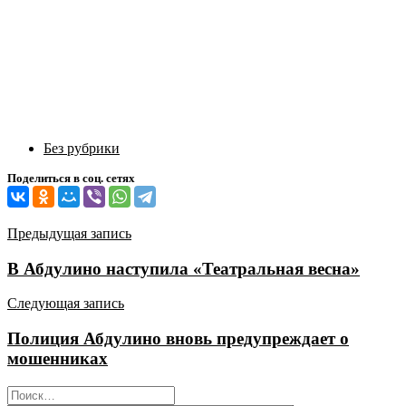
Без рубрики
Поделиться в соц. сетях
Навигация
Предыдущая запись
по
В Абдулино наступила «Театральная весна»
записям
Следующая запись
Полиция Абдулино вновь предупреждает о
мошенниках
Найти: