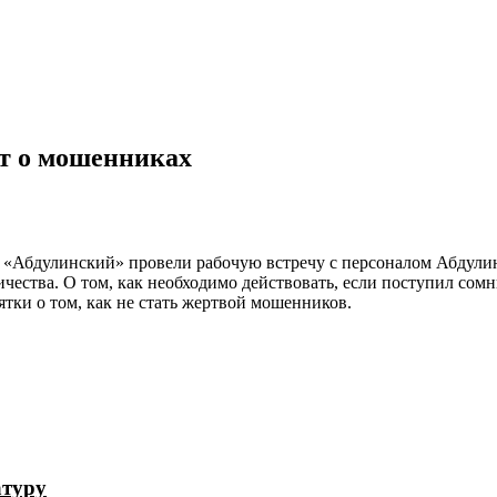
т о мошенниках
Абдулинский» провели рабочую встречу с персоналом Абдулинс
ества. О том, как необходимо действовать, если поступил сом
ки о том, как не стать жертвой мошенников.
атуру