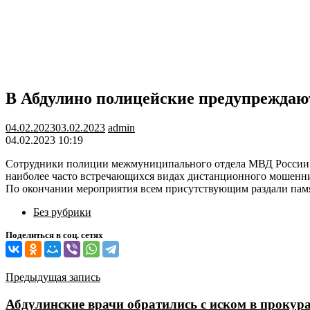
В Абдулино полицейские предупреждаю
04.02.2023
03.02.2023
admin
04.02.2023 10:19
Сотрудники полиции межмуниципального отдела МВД России «
наиболее часто встречающихся видах дистанционного мошеннич
По окончании мероприятия всем присутствующим раздали памят
Без рубрики
Поделиться в соц. сетях
Навигация
Предыдущая запись
по
Абдулинские врачи обратились с иском в прокур