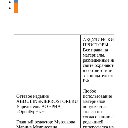
АБДУЛИНСКИЕ
ПРОСТОРЫ
Все права на
материалы,
размещенные на
сайте охраняются
в соответствии с
законодательством
РФ.
Любое
Сетевое издание
использование
ABDULINSKIEPROSTORI.RU
материалов
Учредитель: АО «РИА
допускается
«Оренбуржье»
только по
согласованию с
Главный редактор: Мурзакова
редакцией,
Марина Медрисовна
гиперссылка на