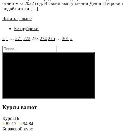
отчётом за 2022 год. В своём выступлении Денис Петрович
подвёл итоги […]
Читать дальше
Без рубрики
Пагинация
Предыдущие
Следующие
«
1
…
271
272
273
274
275
…
301
»
записи
записи
записей
Найти:
Поиск
Курсы валют
Курс ЦБ
$
82.17
€
94.84
Биржевой курс