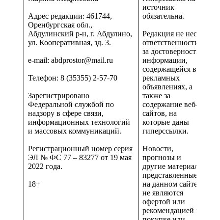
источник
Адрес редакции: 461744,
обязательна.
Оренбургская обл.,
Абдулинский р-н, г. Абдулино,
Редакция не несет
ул. Кооперативная, зд. 3.
ответственности
за достоверность
e-mail: abdprostor@mail.ru
информации,
содержащейся в
Телефон: 8 (35355) 2-57-70
рекламных
объявлениях, а
Зарегистрировано
также за
Федеральной службой по
содержание веб-
надзору в сфере связи,
сайтов, на
информационных технологий
которые даны
и массовых коммуникаций.
гиперссылки.
Регистрационный номер серия
Новости,
ЭЛ № ФС 77 – 83277 от 19 мая
прогнозы и
2022 года.
другие материалы,
представленные
18+
на данном сайте
не являются
офертой или
рекомендацией к
покупке или